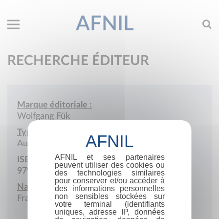
AFNIL
RECHERCHE ÉDITEUR
Marque éditoriale :
Wolfgang Fük
Type de société :
Auto-édition
AFNIL et ses partenaires
ISBN :
peuvent utiliser des cookies ou
979-10-980234
des technologies similaires
pour conserver et/ou accéder à
Nationalité :
des informations personnelles
non sensibles stockées sur
France
votre terminal (identifiants
uniques, adresse IP, données