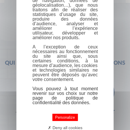
de navigation, données de
géolocalisation…), que nous
traitons afin de réaliser des
statistiques d’usage du site,
produire des données
d’audience, analyser et
améliorer l’expérience
utilisateur, développer et
améliorer nos produits.
A l’exception de ceux
nécessaires au fonctionnement
du site ainsi que, sous
certaines conditions, à la
QUI SOMMES-NOUS ?
FOIRE AUX QUESTIONS
mesure d’audience, les cookies
et technologies similaires ne
peuvent être déposés qu’avec
votre consentement.
Vous pouvez à tout moment
revenir sur vos choix sur notre
page de politique de
confidentialité des données.
+33 (0) 1 44 41 29 19
CONTACT
Personalize
Deny all cookies