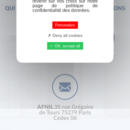
revenir sur vos choix sur notre
page de politique de
QUI SOMMES-NOUS ?
FOIRE AUX QUESTIONS
confidentialité des données.
Personalize
Deny all cookies
OK, accept all
+33 (0) 1 44 41 29 19
CONTACT
AFNIL
35 rue Grégoire
de Tours 75279 Paris
Cedex 06