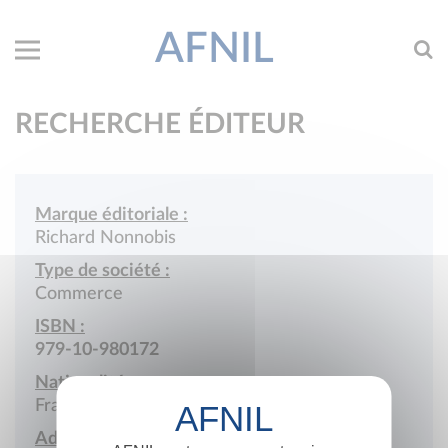
AFNIL
RECHERCHE ÉDITEUR
Marque éditoriale :
Richard Nonnobis
Type de société :
Commerce
ISBN :
979-10-980172
Nationalité :
France
Adresse :