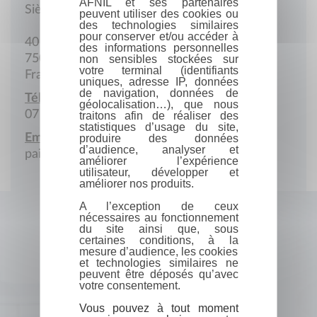
AFNIL et ses partenaires
Siège social
peuvent utiliser des cookies ou
des technologies similaires
pour conserver et/ou accéder à
40 Rue Alexandre Dumas
des informations personnelles
75011 Paris
non sensibles stockées sur
votre terminal (identifiants
France
uniques, adresse IP, données
de navigation, données de
Téléphone portable :
géolocalisation…), que nous
07 74 08 51 73
traitons afin de réaliser des
statistiques d’usage du site,
Email :
produire des données
d’audience, analyser et
paipapm94@gmail.com
améliorer l’expérience
utilisateur, développer et
améliorer nos produits.
A l’exception de ceux
nécessaires au fonctionnement
du site ainsi que, sous
certaines conditions, à la
mesure d’audience, les cookies
et technologies similaires ne
peuvent être déposés qu’avec
votre consentement.
Vous pouvez à tout moment