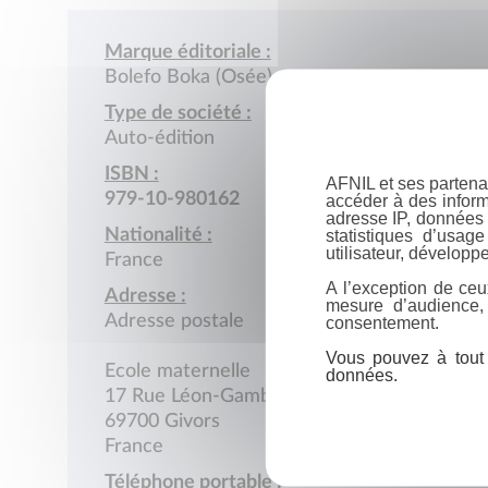
Marque éditoriale :
Bolefo Boka (Osée)
Type de société :
Auto-édition
ISBN :
AFNIL et ses partena
979-10-980162
accéder à des inform
adresse IP, données 
Nationalité :
statistiques d’usag
utilisateur, développe
France
A l’exception de ceu
Adresse :
mesure d’audience,
Adresse postale
consentement.
Vous pouvez à tout 
Ecole maternelle
données.
17 Rue Léon-Gambetta
69700 Givors
France
Téléphone portable :