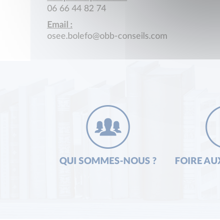
06 66 44 82 74
Email :
osee.bolefo@obb-conseils.com
QUI SOMMES-NOUS ?
FOIRE AU