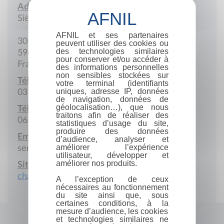
Adresse :
Siège social
AFNIL et ses partenaires
30 Carnot
peuvent utiliser des cookies ou
des technologies similaires
59690 Vieux-Condé
pour conserver et/ou accéder à
France
des informations personnelles
non sensibles stockées sur
Téléphone :
votre terminal (identifiants
uniques, adresse IP, données
03 27 40 15 72
de navigation, données de
géolocalisation…), que nous
Téléphone portable :
traitons afin de réaliser des
06 08 43 15 09
statistiques d’usage du site,
produire des données
Email :
d’audience, analyser et
améliorer l’expérience
serge.massin@orange.fr
utilisateur, développer et
améliorer nos produits.
Site Internet :
chavcr.com
A l’exception de ceux
nécessaires au fonctionnement
du site ainsi que, sous
certaines conditions, à la
mesure d’audience, les cookies
et technologies similaires ne