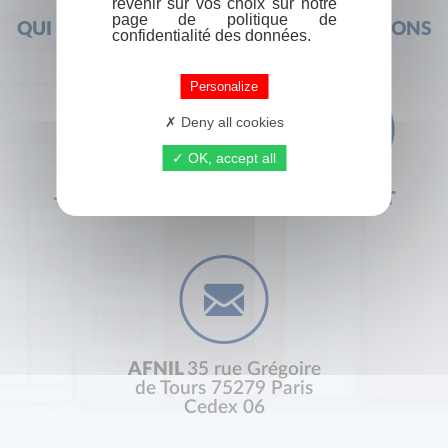
revenir sur vos choix sur notre
page de politique de
QUI SOMMES-NOUS ?
FOIRE AUX QUESTIONS
confidentialité des données.
Personalize
Deny all cookies
OK, accept all
+33 (0) 1 44 41 29 19
CONTACT
AFNIL
35 rue Grégoire
de Tours 75279 Paris
Cedex 06