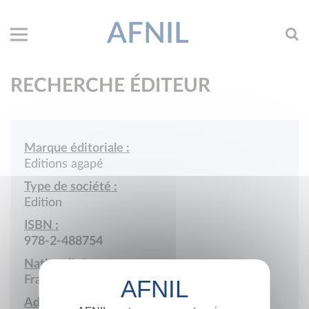
AFNIL
RECHERCHE ÉDITEUR
Marque éditoriale :
Editions agapé
Type de société :
Edition
ISBN :
978-2-488754
Nationalité :
France
Adresse :