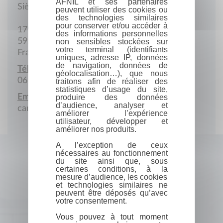
AFNIL et ses partenaires
Siège social
peuvent utiliser des cookies ou
des technologies similaires
pour conserver et/ou accéder à
179 Boulevard Jeanne-d'Arc
des informations personnelles
59500 Douai
non sensibles stockées sur
votre terminal (identifiants
France
uniques, adresse IP, données
de navigation, données de
Téléphone portable :
géolocalisation…), que nous
06 32 28 12 04
traitons afin de réaliser des
statistiques d’usage du site,
Email :
produire des données
d’audience, analyser et
camille.bayart@gmail.com
améliorer l’expérience
utilisateur, développer et
améliorer nos produits.
A l’exception de ceux
nécessaires au fonctionnement
du site ainsi que, sous
certaines conditions, à la
mesure d’audience, les cookies
et technologies similaires ne
peuvent être déposés qu’avec
votre consentement.
Vous pouvez à tout moment