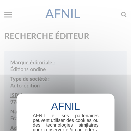
AFNIL
RECHERCHE ÉDITEUR
Marque éditoriale :
Éditions ondine
Type de société :
Auto-édition
ISBN :
978-2-488753
Nationalité :
AFNIL et ses partenaires
France
peuvent utiliser des cookies ou
des technologies similaires
Adresse :
pour conserver et/ou accéder à