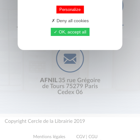
Personalize
Deny all cookies
+33 (0) 1 44 41 29 19
CONTACT
OK, accept all
AFNIL
35 rue Grégoire
de Tours 75279 Paris
Cedex 06
Copyright Cercle de la Librairie 2019
Mentions légales
CGV | CGU