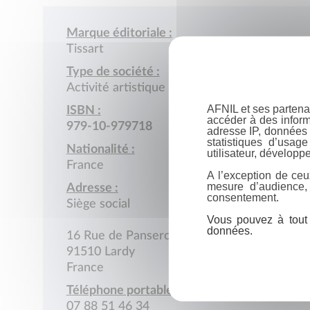
Marque éditoriale :
Tissart
Type de société :
Activité artistique (peinture, sculpture…)
AFNIL et ses partena
ISBN :
accéder à des inform
979-10-979718
adresse IP, données 
statistiques d’usag
Nationalité :
utilisateur, développe
France
A l’exception de ceu
mesure d’audience,
Adresse :
consentement.
Siège social
Vous pouvez à tout 
données.
16 Rue de Panserot
91510 Lardy
France
Téléphone portable :
07 88 51 46 34