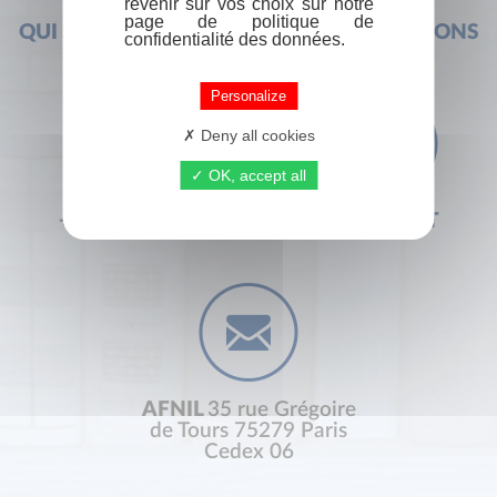
revenir sur vos choix sur notre
page de politique de
QUI SOMMES-NOUS ?
FOIRE AUX QUESTIONS
confidentialité des données.
Personalize
Deny all cookies
OK, accept all
+33 (0) 1 44 41 29 19
CONTACT
AFNIL
35 rue Grégoire
de Tours 75279 Paris
Cedex 06