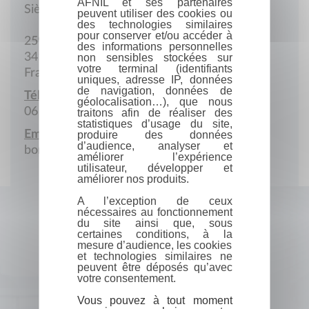
AFNIL et ses partenaires
Siège social
peuvent utiliser des cookies ou
des technologies similaires
pour conserver et/ou accéder à
259 Rue de la Bandido
des informations personnelles
34160 Castries
non sensibles stockées sur
votre terminal (identifiants
France
uniques, adresse IP, données
de navigation, données de
Téléphone portable :
géolocalisation…), que nous
06 59 45 55 25
traitons afin de réaliser des
statistiques d’usage du site,
Email :
produire des données
d’audience, analyser et
bonjour@lesptitsvaillants.com
améliorer l’expérience
utilisateur, développer et
améliorer nos produits.
A l’exception de ceux
nécessaires au fonctionnement
du site ainsi que, sous
certaines conditions, à la
mesure d’audience, les cookies
et technologies similaires ne
peuvent être déposés qu’avec
votre consentement.
Vous pouvez à tout moment