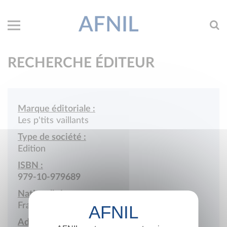
AFNIL
RECHERCHE ÉDITEUR
Marque éditoriale :
Les p'tits vaillants
Type de société :
Edition
ISBN :
979-10-979689
Nationalité :
France
Adresse :