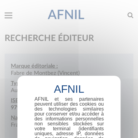
AFNIL
RECHERCHE ÉDITEUR
Marque éditoriale :
Fabre de Montbez (Vincent)
Type de société :
Auto-édition
AFNIL et ses partenaires
ISBN :
peuvent utiliser des cookies ou
979-10-979661
des technologies similaires
pour conserver et/ou accéder à
Nationalité :
des informations personnelles
non sensibles stockées sur
France
votre terminal (identifiants
uniques, adresse IP, données