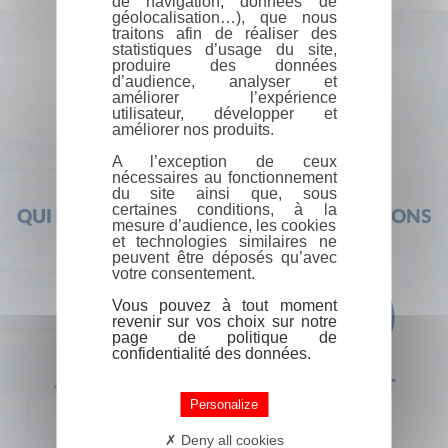
de navigation, données de
géolocalisation…), que nous
traitons afin de réaliser des
statistiques d’usage du site,
produire des données
d’audience, analyser et
améliorer l’expérience
utilisateur, développer et
améliorer nos produits.
A l’exception de ceux
nécessaires au fonctionnement
du site ainsi que, sous
certaines conditions, à la
QUI SOMMES-NOUS ?
FOIRE AUX QUESTIONS
mesure d’audience, les cookies
et technologies similaires ne
peuvent être déposés qu’avec
votre consentement.
Vous pouvez à tout moment
revenir sur vos choix sur notre
page de politique de
confidentialité des données.
+33 (0) 1 44 41 29 19
CONTACT
Personalize
Deny all cookies