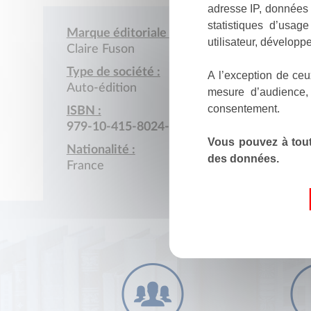
adresse IP, données 
statistiques d’usag
Marque éditoriale :
utilisateur, développe
Claire Fuson
Type de société :
A l’exception de ceu
Auto-édition
mesure d’audience,
consentement.
ISBN :
979-10-415-8024-8
Vous pouvez à tout
Nationalité :
des données.
France