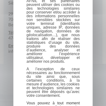
AFNIL et ses partenaires
Siège social
peuvent utiliser des cookies ou
des technologies similaires
pour conserver et/ou accéder à
29 Rue du Caillou
des informations personnelles
7063 Soignies
non sensibles stockées sur
votre terminal (identifiants
Belgique
uniques, adresse IP, données
de navigation, données de
Téléphone portable :
géolocalisation…), que nous
474 747 864
traitons afin de réaliser des
statistiques d’usage du site,
Email :
produire des données
d’audience, analyser et
info@xeniconsulting.be
améliorer l’expérience
utilisateur, développer et
améliorer nos produits.
A l’exception de ceux
nécessaires au fonctionnement
du site ainsi que, sous
certaines conditions, à la
mesure d’audience, les cookies
et technologies similaires ne
peuvent être déposés qu’avec
votre consentement.
Vous pouvez à tout moment