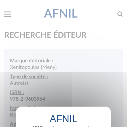
AFNIL
RECHERCHE ÉDITEUR
Marque éditoriale :
Xenitopoulos (Meny)
Type de société :
Autre(s)
ISBN :
978-2-9603964
Nationalité :
Belgique
Adresse :