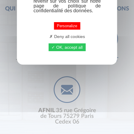
revenir sur vos choix sur notre
page de politique de
QUI SOMMES-NOUS ?
FOIRE AUX QUESTIONS
confidentialité des données.
Personalize
Deny all cookies
OK, accept all
+33 (0) 1 44 41 29 19
CONTACT
AFNIL
35 rue Grégoire
de Tours 75279 Paris
Cedex 06