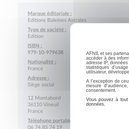
Marque éditoriale :
Editions Baleines Astrales
Type de société :
Edition
ISBN :
979-10-979638
AFNIL et ses partena
accéder à des inform
Nationalité :
adresse IP, données 
statistiques d’usag
France
utilisateur, développe
Adresse :
A l’exception de ceu
Siège social
mesure d’audience,
consentement.
12 Montabord
Vous pouvez à tout 
données.
36110 Vineuil
France
Téléphone portable :
06 74 85 74 19