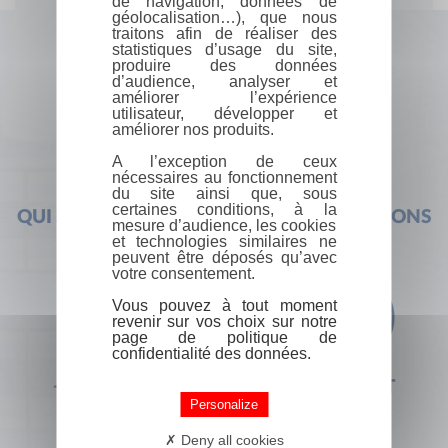
de navigation, données de
géolocalisation…), que nous
traitons afin de réaliser des
statistiques d’usage du site,
produire des données
d’audience, analyser et
améliorer l’expérience
utilisateur, développer et
améliorer nos produits.
A l’exception de ceux
nécessaires au fonctionnement
du site ainsi que, sous
certaines conditions, à la
QUI SOMMES-NOUS ?
FOIRE AUX QUESTIONS
mesure d’audience, les cookies
et technologies similaires ne
peuvent être déposés qu’avec
votre consentement.
Vous pouvez à tout moment
revenir sur vos choix sur notre
page de politique de
confidentialité des données.
+33 (0) 1 44 41 29 19
CONTACT
Personalize
Deny all cookies