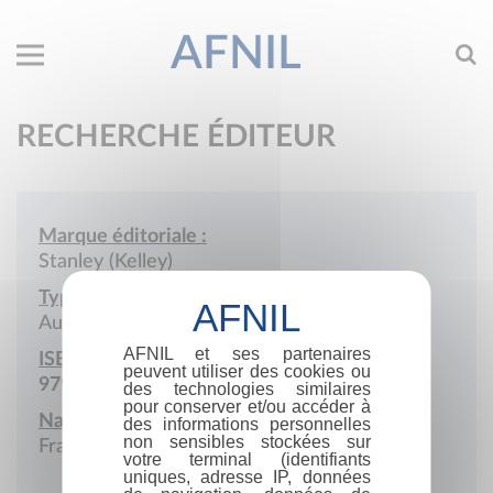
AFNIL
RECHERCHE ÉDITEUR
Marque éditoriale :
Stanley (Kelley)
Type de société :
Auto-édition
AFNIL et ses partenaires
ISBN :
peuvent utiliser des cookies ou
979-10-979587
des technologies similaires
pour conserver et/ou accéder à
Nationalité :
des informations personnelles
non sensibles stockées sur
France
votre terminal (identifiants
uniques, adresse IP, données