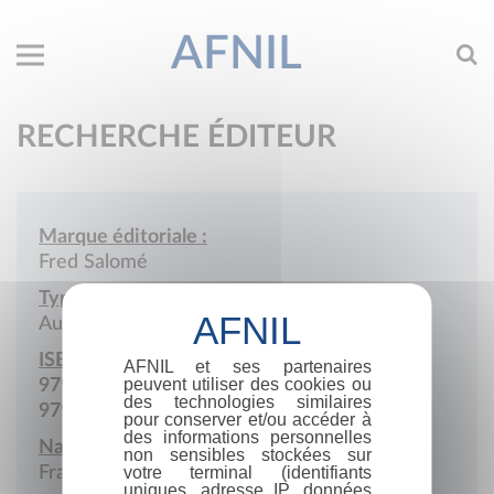
AFNIL
RECHERCHE ÉDITEUR
Marque éditoriale :
Fred Salomé
Type de société :
Auto-édition
ISBN :
AFNIL et ses partenaires
peuvent utiliser des cookies ou
979-10-415-7971-6
des technologies similaires
979-10-980523
pour conserver et/ou accéder à
des informations personnelles
Nationalité :
non sensibles stockées sur
France
votre terminal (identifiants
uniques, adresse IP, données