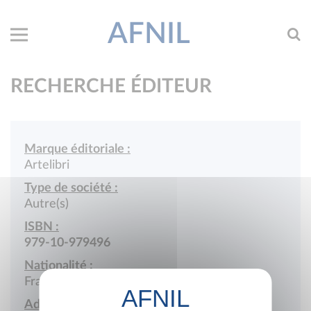
AFNIL
RECHERCHE ÉDITEUR
Marque éditoriale :
Artelibri
Type de société :
Autre(s)
ISBN :
979-10-979496
Nationalité :
France
Adresse :