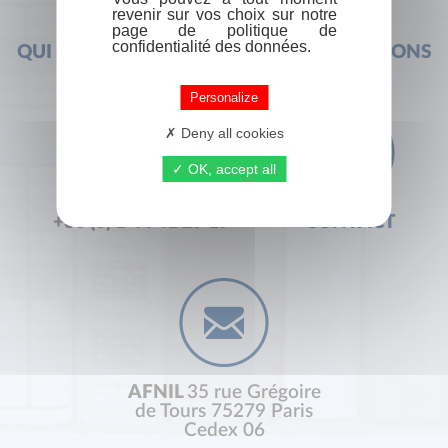
revenir sur vos choix sur notre
page de politique de
confidentialité des données.
QUI SOMMES-NOUS ?
FOIRE AUX QUESTIONS
Personalize
Deny all cookies
OK, accept all
+33 (0) 1 44 41 29 19
CONTACT
AFNIL
35 rue Grégoire
de Tours 75279 Paris
Cedex 06