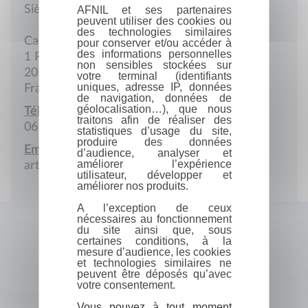
Siège social
AFNIL et ses partenaires
peuvent utiliser des cookies ou
des technologies similaires
Casa Salvini
pour conserver et/ou accéder à
des informations personnelles
1 Rue Louis-Philippe
non sensibles stockées sur
20220 L'Ile-Rousse
votre terminal (identifiants
uniques, adresse IP, données
France
de navigation, données de
géolocalisation…), que nous
Téléphone portable :
traitons afin de réaliser des
06 73 21 70 67
statistiques d’usage du site,
produire des données
Email :
d’audience, analyser et
améliorer l’expérience
artelibri.lisula@gmail.com
utilisateur, développer et
améliorer nos produits.
A l’exception de ceux
nécessaires au fonctionnement
du site ainsi que, sous
certaines conditions, à la
mesure d’audience, les cookies
et technologies similaires ne
peuvent être déposés qu’avec
votre consentement.
Vous pouvez à tout moment