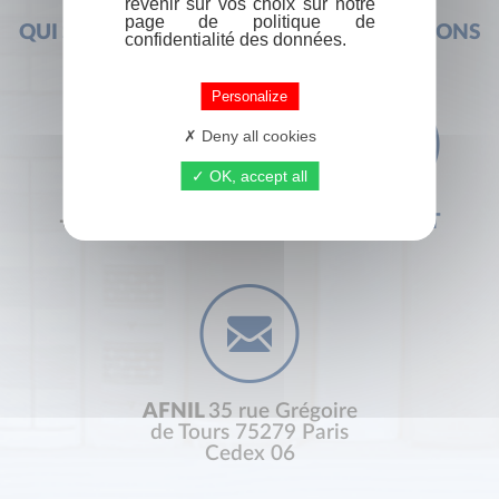
revenir sur vos choix sur notre
page de politique de
QUI SOMMES-NOUS ?
FOIRE AUX QUESTIONS
confidentialité des données.
Personalize
Deny all cookies
OK, accept all
+33 (0) 1 44 41 29 19
CONTACT
AFNIL
35 rue Grégoire
de Tours 75279 Paris
Cedex 06