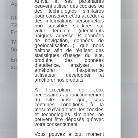
AFNIL et ses partenaires
Adresse postale
peuvent utiliser des cookies ou
des technologies similaires
pour conserver et/ou accéder à
818 Rue les Hauts du Verger
des informations personnelles
72800 Le Lude
non sensibles stockées sur
votre terminal (identifiants
France
uniques, adresse IP, données
de navigation, données de
Téléphone :
géolocalisation…), que nous
06 42 24 48 61
traitons afin de réaliser des
statistiques d’usage du site,
Email :
produire des données
d’audience, analyser et
stephane.ardan@gmail.com
améliorer l’expérience
utilisateur, développer et
améliorer nos produits.
A l’exception de ceux
nécessaires au fonctionnement
du site ainsi que, sous
certaines conditions, à la
mesure d’audience, les cookies
et technologies similaires ne
peuvent être déposés qu’avec
votre consentement.
Vous pouvez à tout moment