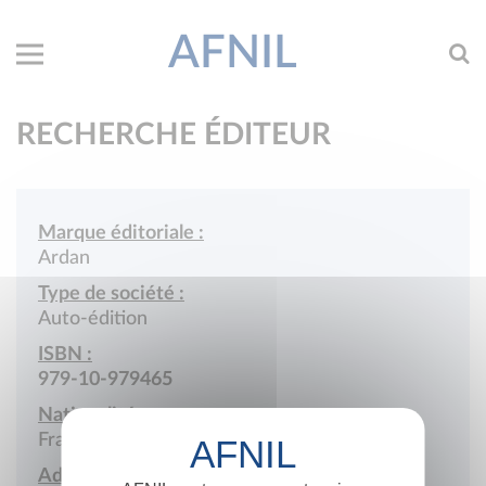
AFNIL
RECHERCHE ÉDITEUR
Marque éditoriale :
Ardan
Type de société :
Auto-édition
ISBN :
979-10-979465
Nationalité :
France
Adresse :