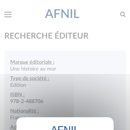
AFNIL
RECHERCHE ÉDITEUR
Marque éditoriale :
Une histoire au mur
Type de société :
Edition
ISBN :
978-2-488706
Nationalité :
France
Adresse :