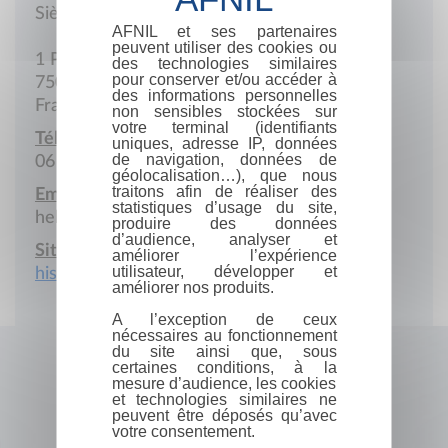
Siège social
AFNIL et ses partenaires
peuvent utiliser des cookies ou
1 Place du Louvre
des technologies similaires
pour conserver et/ou accéder à
75001 Paris
des informations personnelles
France
non sensibles stockées sur
votre terminal (identifiants
Téléphone portable :
uniques, adresse IP, données
de navigation, données de
06 10 70 60 36
géolocalisation…), que nous
traitons afin de réaliser des
Email :
statistiques d’usage du site,
hello@histoireaumur.com
produire des données
d’audience, analyser et
Site Internet :
améliorer l’expérience
utilisateur, développer et
histoireaumur.com
améliorer nos produits.
A l’exception de ceux
nécessaires au fonctionnement
du site ainsi que, sous
certaines conditions, à la
mesure d’audience, les cookies
et technologies similaires ne
peuvent être déposés qu’avec
votre consentement.