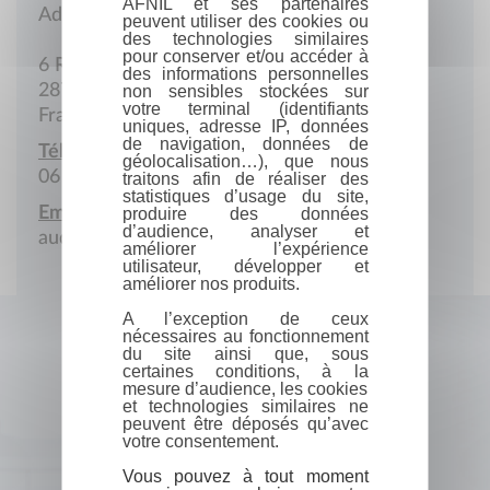
AFNIL et ses partenaires
Adresse postale
peuvent utiliser des cookies ou
des technologies similaires
pour conserver et/ou accéder à
6 Rue des Pierrailles
des informations personnelles
28700 Roinville
non sensibles stockées sur
votre terminal (identifiants
France
uniques, adresse IP, données
de navigation, données de
Téléphone portable :
géolocalisation…), que nous
06 36 86 37 53
traitons afin de réaliser des
statistiques d’usage du site,
Email :
produire des données
d’audience, analyser et
audrey.godefroy.pro15@gmail.com
améliorer l’expérience
utilisateur, développer et
améliorer nos produits.
A l’exception de ceux
nécessaires au fonctionnement
du site ainsi que, sous
certaines conditions, à la
mesure d’audience, les cookies
et technologies similaires ne
peuvent être déposés qu’avec
votre consentement.
Vous pouvez à tout moment