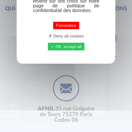
revenir sur vos choix sur notre
page de politique de
QUI SOMMES-NOUS ?
FOIRE AUX QUESTIONS
confidentialité des données.
Personalize
Deny all cookies
OK, accept all
+33 (0) 1 44 41 29 19
CONTACT
AFNIL
35 rue Grégoire
de Tours 75279 Paris
Cedex 06