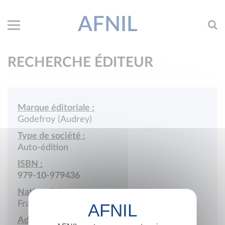
AFNIL
RECHERCHE ÉDITEUR
Marque éditoriale :
Godefroy (Audrey)
Type de société :
Auto-édition
ISBN :
979-10-979436
Nationalité :
France
Adresse :