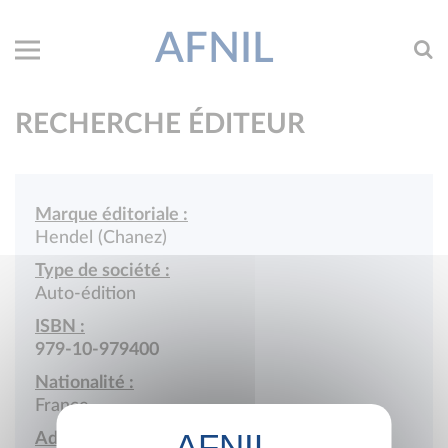
AFNIL
RECHERCHE ÉDITEUR
Marque éditoriale :
Hendel (Chanez)
Type de société :
Auto-édition
ISBN :
979-10-979400
Nationalité :
France
Adresse :