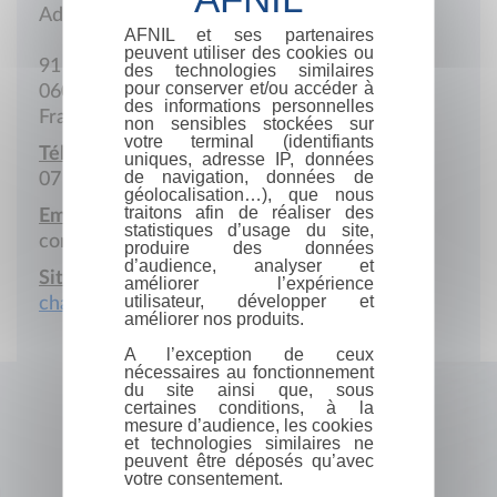
Adresse postale
AFNIL et ses partenaires
peuvent utiliser des cookies ou
91 Boulevard Gambetta
des technologies similaires
pour conserver et/ou accéder à
06000 Nice
des informations personnelles
France
non sensibles stockées sur
votre terminal (identifiants
Téléphone portable :
uniques, adresse IP, données
de navigation, données de
07 68 98 70 39
géolocalisation…), que nous
traitons afin de réaliser des
Email :
statistiques d’usage du site,
consultation@chanezpsy.com
produire des données
d’audience, analyser et
Site Internet :
améliorer l’expérience
utilisateur, développer et
chanezpsy.com
améliorer nos produits.
A l’exception de ceux
nécessaires au fonctionnement
du site ainsi que, sous
certaines conditions, à la
mesure d’audience, les cookies
et technologies similaires ne
peuvent être déposés qu’avec
votre consentement.