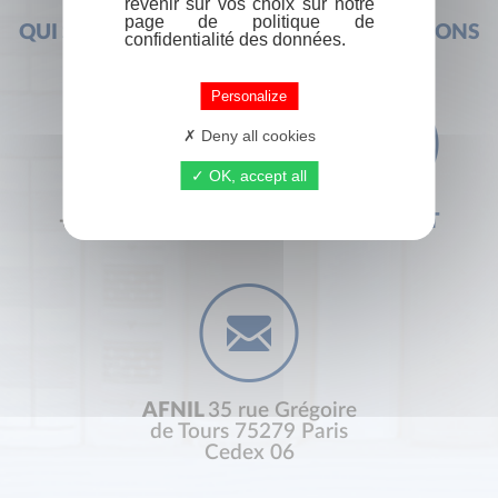
revenir sur vos choix sur notre
page de politique de
QUI SOMMES-NOUS ?
FOIRE AUX QUESTIONS
confidentialité des données.
Personalize
Deny all cookies
OK, accept all
+33 (0) 1 44 41 29 19
CONTACT
AFNIL
35 rue Grégoire
de Tours 75279 Paris
Cedex 06