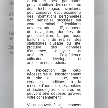
AFNIL et ses partenaires
Siège social
peuvent utiliser des cookies ou
des technologies similaires
pour conserver et/ou accéder à
2 Rue Nicolas-Labat
des informations personnelles
29200 Brest
non sensibles stockées sur
votre terminal (identifiants
France
uniques, adresse IP, données
de navigation, données de
Téléphone portable :
géolocalisation…), que nous
06 72 71 48 15
traitons afin de réaliser des
statistiques d’usage du site,
Email :
produire des données
d’audience, analyser et
lesamisdejplg@ik.me
améliorer l’expérience
utilisateur, développer et
améliorer nos produits.
A l’exception de ceux
nécessaires au fonctionnement
du site ainsi que, sous
certaines conditions, à la
mesure d’audience, les cookies
et technologies similaires ne
peuvent être déposés qu’avec
votre consentement.
Vous pouvez à tout moment