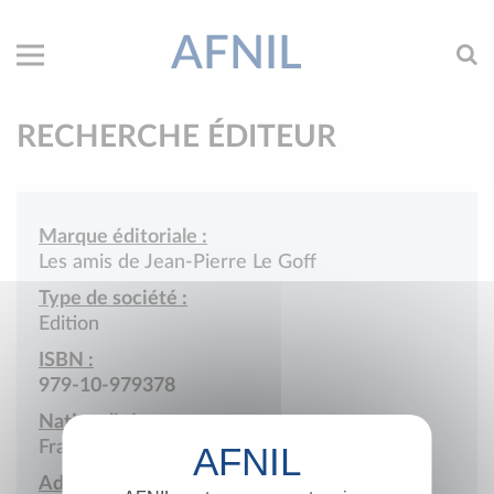
AFNIL
RECHERCHE ÉDITEUR
Marque éditoriale :
Les amis de Jean-Pierre Le Goff
Type de société :
Edition
ISBN :
979-10-979378
Nationalité :
France
Adresse :