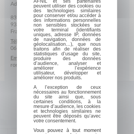
AFNIL et ses partenaires
Adresse postale
peuvent utiliser des cookies ou
des technologies similaires
pour conserver et/ou accéder à
83 Allée Danielle-Casanova
des informations personnelles
93320 Pavillons-sous-Bois
non sensibles stockées sur
votre terminal (identifiants
France
uniques, adresse IP, données
de navigation, données de
Téléphone portable :
géolocalisation…), que nous
06 59 86 21 98
traitons afin de réaliser des
statistiques d’usage du site,
Email :
produire des données
d’audience, analyser et
romain.pereira.etude@gmail.com
améliorer l’expérience
utilisateur, développer et
améliorer nos produits.
A l’exception de ceux
nécessaires au fonctionnement
du site ainsi que, sous
certaines conditions, à la
mesure d’audience, les cookies
et technologies similaires ne
peuvent être déposés qu’avec
votre consentement.
Vous pouvez à tout moment