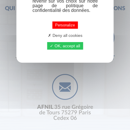
revenir sur vos choix sur notre
page de politique de
QUI SOMMES-NOUS ?
FOIRE AUX QUESTIONS
confidentialité des données.
Personalize
Deny all cookies
OK, accept all
+33 (0) 1 44 41 29 19
CONTACT
AFNIL
35 rue Grégoire
de Tours 75279 Paris
Cedex 06