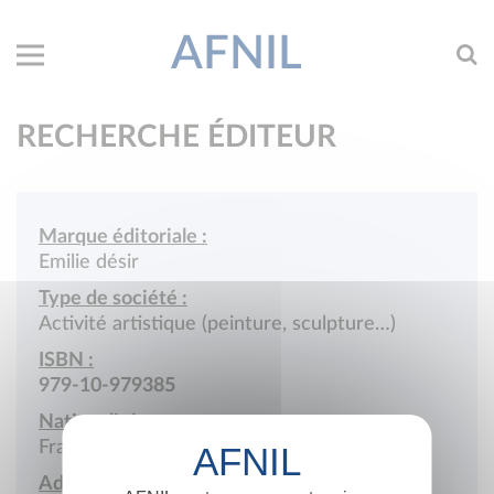
AFNIL
RECHERCHE ÉDITEUR
Marque éditoriale :
Emilie désir
Type de société :
Activité artistique (peinture, sculpture…)
ISBN :
979-10-979385
Nationalité :
France
Adresse :