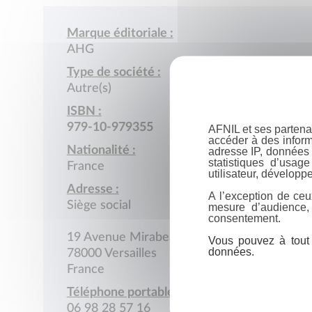
Marque éditoriale :
AHG
Type de société :
Autre(s)
ISBN :
979-10-979355
AFNIL et ses partena
accéder à des inform
Nationalité :
adresse IP, données 
statistiques d’usag
France
utilisateur, développe
Adresse :
A l’exception de ceu
Siège social
mesure d’audience,
consentement.
19 Avenue Mirabeau
Vous pouvez à tout 
données.
78000 Versailles
France
Téléphone portable :
06 98 28 57 16