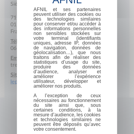
Siège social
AFNIL et ses partenaires
peuvent utiliser des cookies ou
71 Impasse des Renards
des technologies similaires
pour conserver et/ou accéder à
01170 Gex
des informations personnelles
France
non sensibles stockées sur
votre terminal (identifiants
Téléphone portable :
uniques, adresse IP, données
de navigation, données de
06 52 61 34 31
géolocalisation…), que nous
traitons afin de réaliser des
Email :
statistiques d’usage du site,
treed.tbgcontact@gmail.com
produire des données
d’audience, analyser et
Site Internet :
améliorer l’expérience
utilisateur, développer et
leprixdusavoir.fr
améliorer nos produits.
A l’exception de ceux
nécessaires au fonctionnement
du site ainsi que, sous
certaines conditions, à la
mesure d’audience, les cookies
et technologies similaires ne
peuvent être déposés qu’avec
votre consentement.