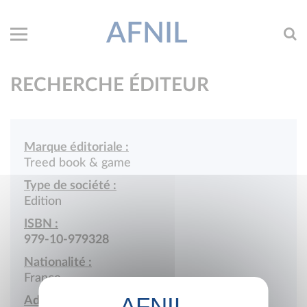
AFNIL
RECHERCHE ÉDITEUR
Marque éditoriale :
Treed book & game
Type de société :
Edition
ISBN :
979-10-979328
Nationalité :
France
Adresse :