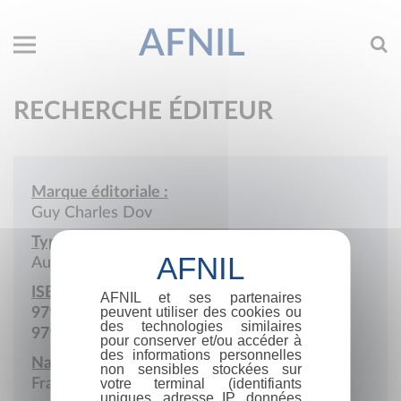
AFNIL
RECHERCHE ÉDITEUR
Marque éditoriale :
Guy Charles Dov
Type de société :
Auto-édition
ISBN :
AFNIL et ses partenaires
peuvent utiliser des cookies ou
979-10-979316
des technologies similaires
979-10-979982
pour conserver et/ou accéder à
des informations personnelles
Nationalité :
non sensibles stockées sur
France
votre terminal (identifiants
uniques, adresse IP, données