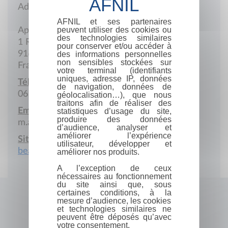
Adresse postale
AFNIL et ses partenaires
peuvent utiliser des cookies ou
Appt 14
des technologies similaires
1 Rue Marie-Sophie-de-la-Briffe
pour conserver et/ou accéder à
91610 Ballancourt-sur-Essonne
des informations personnelles
non sensibles stockées sur
France
votre terminal (identifiants
uniques, adresse IP, données
Téléphone portable :
de navigation, données de
06 20 00 37 12
géolocalisation…), que nous
traitons afin de réaliser des
Email :
statistiques d’usage du site,
produire des données
m.abeautyauthentic.lr.ma@gmail.com
d’audience, analyser et
améliorer l’expérience
Site Internet :
utilisateur, développer et
beacons.ai/marcette
améliorer nos produits.
A l’exception de ceux
nécessaires au fonctionnement
du site ainsi que, sous
certaines conditions, à la
mesure d’audience, les cookies
et technologies similaires ne
peuvent être déposés qu’avec
votre consentement.