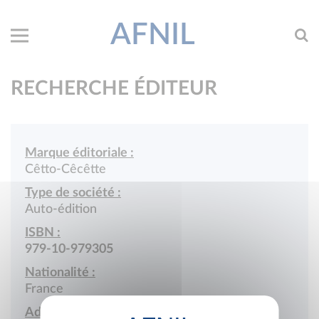
AFNIL
RECHERCHE ÉDITEUR
Marque éditoriale :
Cêtto-Cêcêtte
Type de société :
Auto-édition
ISBN :
979-10-979305
Nationalité :
France
Adresse :