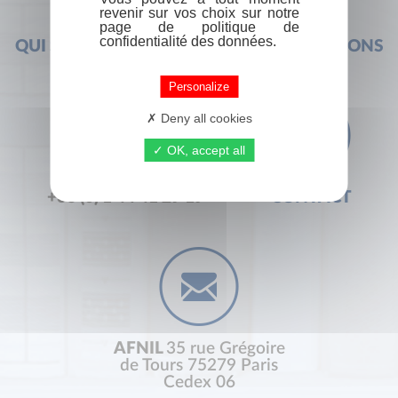
revenir sur vos choix sur notre
page de politique de
confidentialité des données.
QUI SOMMES-NOUS ?
FOIRE AUX QUESTIONS
Personalize
Deny all cookies
OK, accept all
+33 (0) 1 44 41 29 19
CONTACT
AFNIL
35 rue Grégoire
de Tours 75279 Paris
Cedex 06