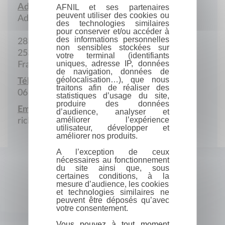
Adresse :
AFNIL et ses partenaires
peuvent utiliser des cookies ou
Adresse postale
des technologies similaires
pour conserver et/ou accéder à
des informations personnelles
28B Rue de Besançon
non sensibles stockées sur
25300 Pontarlier
votre terminal (identifiants
uniques, adresse IP, données
France
de navigation, données de
géolocalisation…), que nous
Téléphone portable :
traitons afin de réaliser des
06 84 65 29 50
statistiques d’usage du site,
produire des données
Email :
d’audience, analyser et
améliorer l’expérience
richard.bourgeois@neuf.fr
utilisateur, développer et
améliorer nos produits.
A l’exception de ceux
nécessaires au fonctionnement
du site ainsi que, sous
certaines conditions, à la
mesure d’audience, les cookies
et technologies similaires ne
peuvent être déposés qu’avec
votre consentement.
Vous pouvez à tout moment