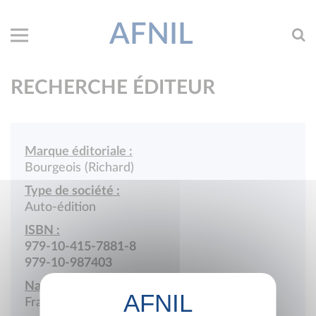
AFNIL
RECHERCHE ÉDITEUR
Marque éditoriale :
Bourgeois (Richard)
Type de société :
Auto-édition
ISBN :
979-10-415-7881-8
979-10-987403
Nationalité :
France