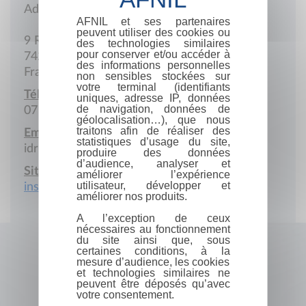
Adresse postale
AFNIL et ses partenaires
peuvent utiliser des cookies ou
9 Rue Fernand-David
des technologies similaires
pour conserver et/ou accéder à
74200 Thonon-les-Bains
des informations personnelles
France
non sensibles stockées sur
votre terminal (identifiants
Téléphone portable :
uniques, adresse IP, données
de navigation, données de
07 82 09 26 25
géolocalisation…), que nous
traitons afin de réaliser des
Email :
statistiques d’usage du site,
idris.devos@hotmail.fr
produire des données
d’audience, analyser et
Site Internet :
améliorer l’expérience
utilisateur, développer et
institut-imtiyaz.com
améliorer nos produits.
A l’exception de ceux
nécessaires au fonctionnement
du site ainsi que, sous
certaines conditions, à la
mesure d’audience, les cookies
et technologies similaires ne
peuvent être déposés qu’avec
votre consentement.