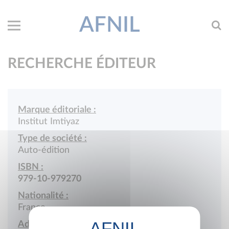
AFNIL
RECHERCHE ÉDITEUR
Marque éditoriale :
Institut Imtiyaz
Type de société :
Auto-édition
ISBN :
979-10-979270
Nationalité :
France
Adresse :