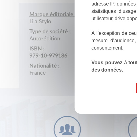
adresse IP, données 
statistiques d’usag
Marque éditoriale :
utilisateur, développe
Lila Stylo
Type de société :
A l’exception de ceu
Auto-édition
mesure d’audience,
consentement.
ISBN :
979-10-979186
Vous pouvez à tout
Nationalité :
des données.
France