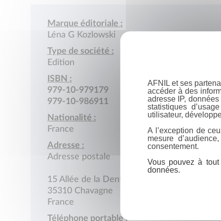
Marque éditoriale :
Léna G Kozlowski
Type de société :
Edition
ISBN :
AFNIL et ses partena
979-10-979179
accéder à des inform
adresse IP, données 
979-10-986911
statistiques d’usag
utilisateur, développe
Nationalité :
France
A l’exception de ceu
mesure d’audience,
Adresse :
consentement.
Adresse postale
Vous pouvez à tout 
données.
15 Allée de la Dentellière
35310 Chavagne
France
Téléphone portable :