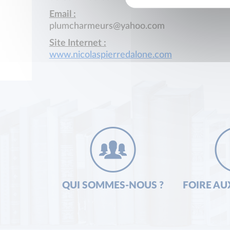
Email :
plumcharmeurs@yahoo.com
Site Internet :
www.nicolaspierredalone.com
QUI SOMMES-NOUS ?
FOIRE AU