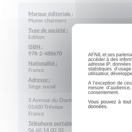
Marque éditoriale :
Plume charmers
Type de société :
Edition
ISBN :
978-2-488670
AFNIL et ses partena
accéder à des inform
Nationalité :
adresse IP, données 
statistiques d’usag
France
utilisateur, développe
Adresse :
A l’exception de ceu
Siège social
mesure d’audience,
consentement.
5 Avenue du Docteur-Bollet
Vous pouvez à tout 
données.
01600 Trévoux
France
Téléphone portable :
06 60 14 00 35