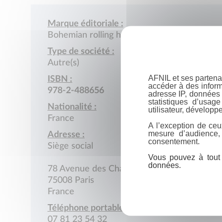
Marque éditoriale :
Bohemian rolling house
Type de société :
Autre(s)
AFNIL et ses partena
ISBN :
accéder à des inform
978-2-488656
adresse IP, données 
statistiques d’usag
Nationalité :
utilisateur, développe
France
A l’exception de ceu
mesure d’audience,
Adresse :
consentement.
Siège social
Vous pouvez à tout 
données.
78 Avenue des Champs-Elysées
75008 Paris
France
Téléphone portable :
07 81 23 54 32