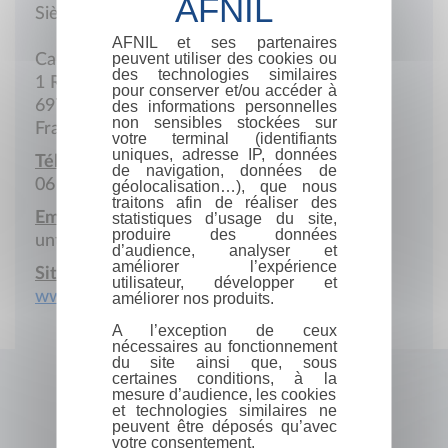
Siège social
AFNIL et ses partenaires
peuvent utiliser des cookies ou
Cabinet pluridisciplinaire La Collinette
des technologies similaires
1 Rue Hector-Berlioz
pour conserver et/ou accéder à
69740 Genas
des informations personnelles
non sensibles stockées sur
France
votre terminal (identifiants
uniques, adresse IP, données
Téléphone portable :
de navigation, données de
06 20 44 21 13
géolocalisation…), que nous
traitons afin de réaliser des
Email :
statistiques d’usage du site,
produire des données
untempspourdevenir@gmail.com
d’audience, analyser et
améliorer l’expérience
Site Internet :
utilisateur, développer et
www.untempspourdevenir.com
améliorer nos produits.
A l’exception de ceux
nécessaires au fonctionnement
du site ainsi que, sous
certaines conditions, à la
mesure d’audience, les cookies
et technologies similaires ne
peuvent être déposés qu’avec
votre consentement.