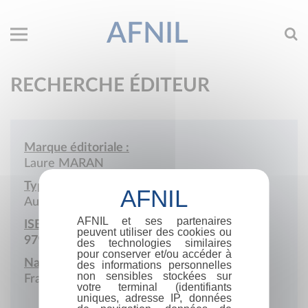
AFNIL
RECHERCHE ÉDITEUR
Marque éditoriale :
Laure MARAN
Type de société :
Auto-édition
AFNIL et ses partenaires
ISBN :
peuvent utiliser des cookies ou
979-10-979095
des technologies similaires
pour conserver et/ou accéder à
Nationalité :
des informations personnelles
non sensibles stockées sur
France
votre terminal (identifiants
uniques, adresse IP, données