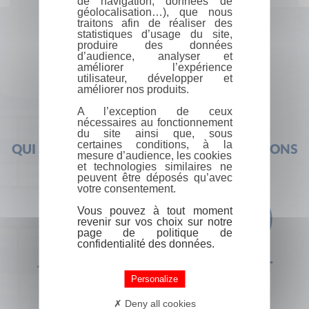
de navigation, données de
géolocalisation…), que nous
traitons afin de réaliser des
statistiques d’usage du site,
produire des données
d’audience, analyser et
améliorer l’expérience
utilisateur, développer et
améliorer nos produits.
A l’exception de ceux
nécessaires au fonctionnement
du site ainsi que, sous
certaines conditions, à la
QUI SOMMES-NOUS ?
FOIRE AUX QUESTIONS
mesure d’audience, les cookies
et technologies similaires ne
peuvent être déposés qu’avec
votre consentement.
Vous pouvez à tout moment
revenir sur vos choix sur notre
page de politique de
confidentialité des données.
+33 (0) 1 44 41 29 19
CONTACT
Personalize
Deny all cookies