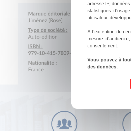
adresse IP, données 
statistiques d’usag
Marque éditoriale :
utilisateur, développe
Jiménez (Rose)
Type de société :
A l’exception de ceu
Auto-édition
mesure d’audience,
consentement.
ISBN :
979-10-415-7809-2
Vous pouvez à tout
Nationalité :
des données.
France