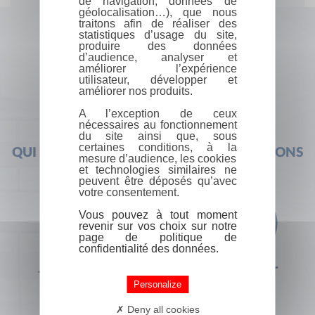
de navigation, données de
géolocalisation…), que nous
traitons afin de réaliser des
statistiques d’usage du site,
produire des données
d’audience, analyser et
améliorer l’expérience
utilisateur, développer et
améliorer nos produits.
A l’exception de ceux
nécessaires au fonctionnement
du site ainsi que, sous
certaines conditions, à la
QUI SOMMES-NOUS ?
FOIRE AUX QUESTIONS
mesure d’audience, les cookies
et technologies similaires ne
peuvent être déposés qu’avec
votre consentement.
Vous pouvez à tout moment
revenir sur vos choix sur notre
page de politique de
confidentialité des données.
+33 (0) 1 44 41 29 19
CONTACT
Personalize
Deny all cookies