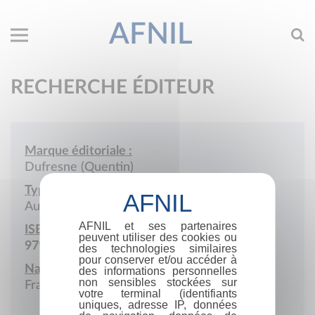
AFNIL
RECHERCHE ÉDITEUR
Marque éditoriale :
Dufresne (Quentin)
Type de société :
Auto-édition
AFNIL et ses partenaires
ISBN :
peuvent utiliser des cookies ou
979-10-979076
des technologies similaires
pour conserver et/ou accéder à
Nationalité :
des informations personnelles
non sensibles stockées sur
France
votre terminal (identifiants
uniques, adresse IP, données