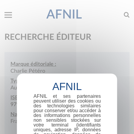
AFNIL
RECHERCHE ÉDITEUR
Marque éditoriale :
Charlie Pétéro
Type de société :
Auto-édition
AFNIL et ses partenaires
ISBN :
peuvent utiliser des cookies ou
979-10-979055
des technologies similaires
pour conserver et/ou accéder à
Nationalité :
des informations personnelles
non sensibles stockées sur
France
votre terminal (identifiants
uniques, adresse IP, données