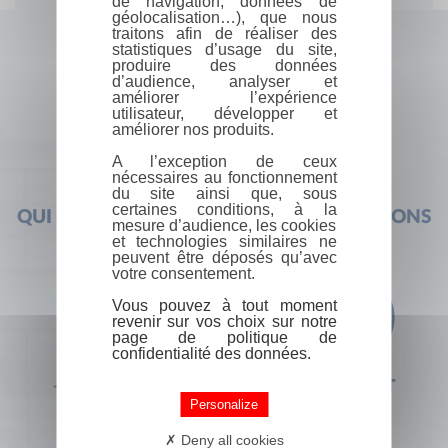
de navigation, données de
géolocalisation…), que nous
traitons afin de réaliser des
statistiques d’usage du site,
produire des données
d’audience, analyser et
améliorer l’expérience
utilisateur, développer et
améliorer nos produits.
A l’exception de ceux
nécessaires au fonctionnement
du site ainsi que, sous
certaines conditions, à la
QUI SOMMES-NOUS ?
FOIRE AUX QUESTIONS
mesure d’audience, les cookies
et technologies similaires ne
peuvent être déposés qu’avec
votre consentement.
Vous pouvez à tout moment
revenir sur vos choix sur notre
page de politique de
confidentialité des données.
+33 (0) 1 44 41 29 19
CONTACT
Personalize
Deny all cookies