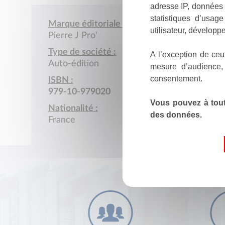
adresse IP, données 
statistiques d’usag
Marque éditoriale :
utilisateur, développe
Pierre J Pro'
Type de société :
A l’exception de ceu
Auto-édition
mesure d’audience,
consentement.
ISBN :
979-10-979020
Vous pouvez à tout
Nationalité :
des données.
France