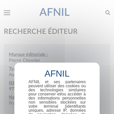
AFNIL
RECHERCHE ÉDITEUR
Marque éditoriale :
Pierre Chevrier
Type de société :
Auto-édition
AFNIL et ses partenaires
ISBN :
peuvent utiliser des cookies ou
979-10-978931
des technologies similaires
pour conserver et/ou accéder à
Nationalité :
des informations personnelles
non sensibles stockées sur
France
votre terminal (identifiants
uniques, adresse IP, données