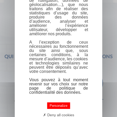
de navigation, données de
géolocalisation…), que nous
traitons afin de réaliser des
statistiques d’usage du site,
produire des données
d’audience, analyser et
améliorer l’expérience
utilisateur, développer et
améliorer nos produits.
A l’exception de ceux
nécessaires au fonctionnement
du site ainsi que, sous
certaines conditions, à la
QUI SOMMES-NOUS ?
FOIRE AUX QUESTIONS
mesure d’audience, les cookies
et technologies similaires ne
peuvent être déposés qu’avec
votre consentement.
Vous pouvez à tout moment
revenir sur vos choix sur notre
page de politique de
confidentialité des données.
+33 (0) 1 44 41 29 19
CONTACT
Personalize
Deny all cookies