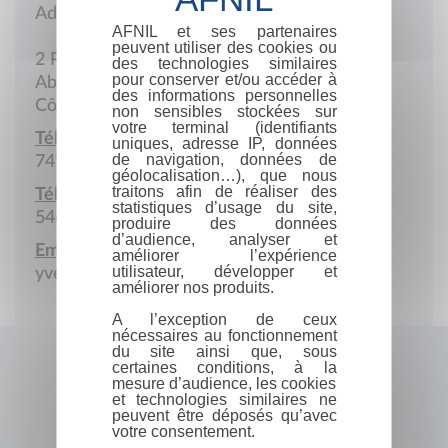
Adresse postale
AFNIL et ses partenaires
peuvent utiliser des cookies ou
2 Plateaux ENA
des technologies similaires
pour conserver et/ou accéder à
Abidjan
des informations personnelles
Côte d'ivoire
non sensibles stockées sur
votre terminal (identifiants
Téléphone :
uniques, adresse IP, données
de navigation, données de
747 950 923
géolocalisation…), que nous
traitons afin de réaliser des
Téléphone portable :
statistiques d’usage du site,
546 400 388
produire des données
d’audience, analyser et
Email :
améliorer l’expérience
utilisateur, développer et
yvesahoussi@gmail.com
améliorer nos produits.
A l’exception de ceux
nécessaires au fonctionnement
du site ainsi que, sous
certaines conditions, à la
mesure d’audience, les cookies
et technologies similaires ne
peuvent être déposés qu’avec
votre consentement.