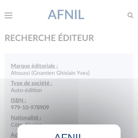
AFNIL
RECHERCHE ÉDITEUR
Marque éditoriale :
Ahoussi (Gnamien Ghislain Yves)
Type de société :
Auto-édition
ISBN :
979-10-978909
Nationalité :
Côte d'ivoire
Adresse :