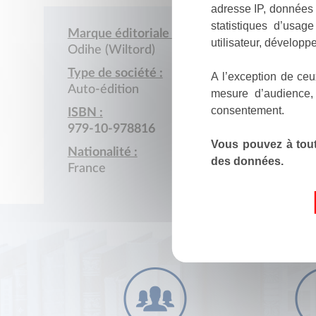
adresse IP, données 
statistiques d’usag
Marque éditoriale :
utilisateur, développe
Odihe (Wiltord)
Type de société :
A l’exception de ceu
Auto-édition
mesure d’audience,
consentement.
ISBN :
979-10-978816
Vous pouvez à tout
Nationalité :
des données.
France