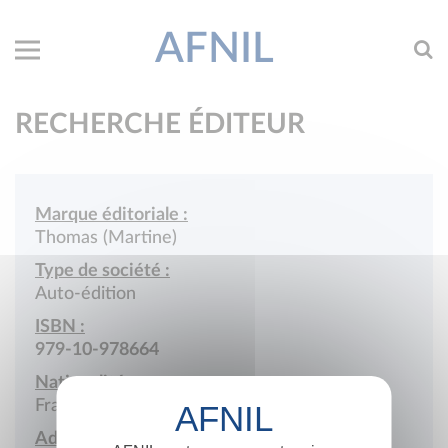
AFNIL
RECHERCHE ÉDITEUR
Marque éditoriale :
Thomas (Martine)
Type de société :
Auto-édition
ISBN :
979-10-978664
Nationalité :
France
Adresse :