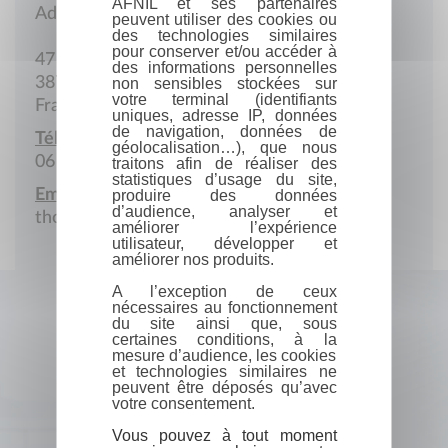
AFNIL et ses partenaires
Adresse postale
peuvent utiliser des cookies ou
des technologies similaires
pour conserver et/ou accéder à
47 Chemin des Meuniers
des informations personnelles
38780 Septème
non sensibles stockées sur
votre terminal (identifiants
France
uniques, adresse IP, données
de navigation, données de
Téléphone portable :
géolocalisation…), que nous
06 15 19 25 66
traitons afin de réaliser des
statistiques d’usage du site,
Email :
produire des données
d’audience, analyser et
thomasmartine199@gmail.com
améliorer l’expérience
utilisateur, développer et
améliorer nos produits.
A l’exception de ceux
nécessaires au fonctionnement
du site ainsi que, sous
certaines conditions, à la
mesure d’audience, les cookies
et technologies similaires ne
peuvent être déposés qu’avec
votre consentement.
Vous pouvez à tout moment