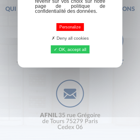
revenir sur vos choix sur notre
page de politique de
QUI SOMMES-NOUS ?
FOIRE AUX QUESTIONS
confidentialité des données.
Personalize
Deny all cookies
OK, accept all
+33 (0) 1 44 41 29 19
CONTACT
AFNIL
35 rue Grégoire
de Tours 75279 Paris
Cedex 06