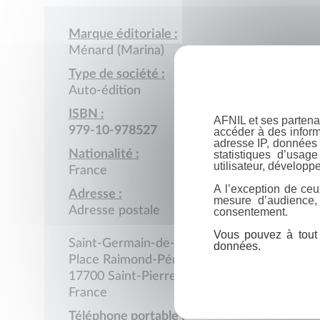
Marque éditoriale :
Ménard (Marina)
Type de société :
Auto-édition
ISBN :
AFNIL et ses partena
979-10-978527
accéder à des inform
adresse IP, données 
Nationalité :
statistiques d’usag
utilisateur, développe
France
A l’exception de ceu
Adresse :
mesure d’audience,
Adresse postale
consentement.
Vous pouvez à tout 
Saint-Germain-de-Marencennes
données.
Place Raimond-Péraud
17700 Saint-Pierre-La-Noue
France
Téléphone portable :