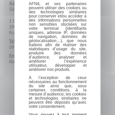
Adresse :
AFNIL et ses partenaires
peuvent utiliser des cookies ou
Siège social
des technologies similaires
pour conserver et/ou accéder à
des informations personnelles
1 bis Rue Toul al Laer
non sensibles stockées sur
29000 Quimper
votre terminal (identifiants
uniques, adresse IP, données
France
de navigation, données de
géolocalisation…), que nous
Téléphone :
traitons afin de réaliser des
09 82 32 84 11
statistiques d’usage du site,
produire des données
Email :
d’audience, analyser et
améliorer l’expérience
librairie.et.curiosites@gmail.com
utilisateur, développer et
améliorer nos produits.
A l’exception de ceux
nécessaires au fonctionnement
du site ainsi que, sous
certaines conditions, à la
mesure d’audience, les cookies
et technologies similaires ne
peuvent être déposés qu’avec
votre consentement.
Vous pouvez à tout moment