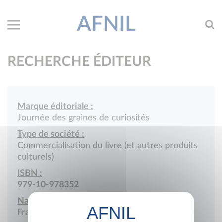
AFNIL
RECHERCHE ÉDITEUR
Marque éditoriale :
Journée des graines de curiosités
Type de société :
Commercialisation du livre (et autres produits
culturels)
ISBN :
979-10-978352
Nationalité :
France