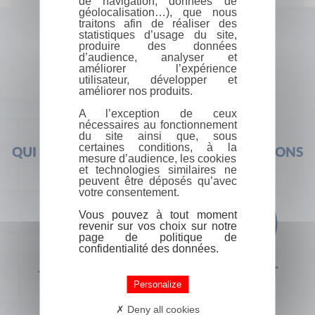
de navigation, données de
géolocalisation…), que nous
traitons afin de réaliser des
statistiques d’usage du site,
produire des données
d’audience, analyser et
améliorer l’expérience
utilisateur, développer et
améliorer nos produits.
A l’exception de ceux
nécessaires au fonctionnement
du site ainsi que, sous
certaines conditions, à la
QUI SOMMES-NOUS ?
FOIRE AUX QUESTIONS
mesure d’audience, les cookies
et technologies similaires ne
peuvent être déposés qu’avec
votre consentement.
Vous pouvez à tout moment
revenir sur vos choix sur notre
page de politique de
confidentialité des données.
+33 (0) 1 44 41 29 19
CONTACT
Personalize
Deny all cookies