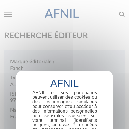
AFNIL
RECHERCHE ÉDITEUR
Marque éditoriale :
Fanch
Type de société :
Auto-édition
AFNIL et ses partenaires
ISBN :
peuvent utiliser des cookies ou
979-10-415-7569-5
des technologies similaires
pour conserver et/ou accéder à
Nationalité :
des informations personnelles
non sensibles stockées sur
France
votre terminal (identifiants
uniques, adresse IP, données