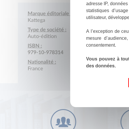
adresse IP, données 
statistiques d’usag
Marque éditoriale :
utilisateur, développe
Kattega
Type de société :
A l’exception de ceu
Auto-édition
mesure d’audience,
consentement.
ISBN :
979-10-978314
Vous pouvez à tout
Nationalité :
des données.
France