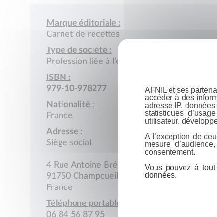
Marque éditoriale :
Carnet de recettes
Type de société :
Profession liée à l’enseignement
ISBN :
979-10-978277
AFNIL et ses partena
accéder à des inform
Nationalité :
adresse IP, données 
statistiques d’usag
France
utilisateur, développe
Adresse :
A l’exception de ceu
Siège social
mesure d’audience,
consentement.
4 Rue Antoine Bréguet
Vous pouvez à tout 
données.
91750 Champcueil
France
Téléphone portable :
06 84 56 87 95