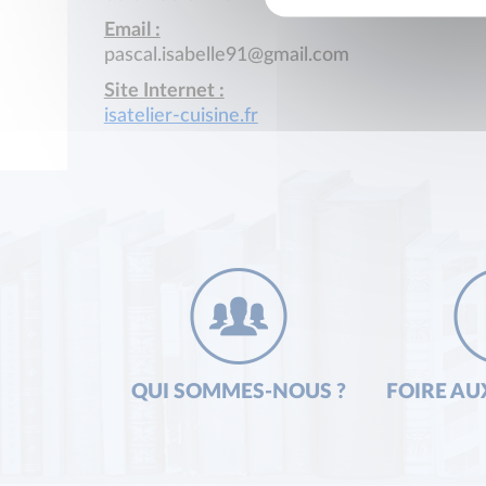
Email :
pascal.isabelle91@gmail.com
Site Internet :
isatelier-cuisine.fr
QUI SOMMES-NOUS ?
FOIRE AU