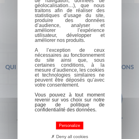
de navigation, données de
géolocalisation…), que nous
traitons afin de réaliser des
statistiques d’usage du site,
produire des données
d’audience, analyser et
améliorer l’expérience
utilisateur, développer et
améliorer nos produits.
A l’exception de ceux
nécessaires au fonctionnement
du site ainsi que, sous
certaines conditions, à la
QUI SOMMES-NOUS ?
FOIRE AUX QUESTIONS
mesure d’audience, les cookies
et technologies similaires ne
peuvent être déposés qu’avec
votre consentement.
Vous pouvez à tout moment
revenir sur vos choix sur notre
page de politique de
confidentialité des données.
+33 (0) 1 44 41 29 19
CONTACT
Personalize
Deny all cookies