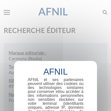
AFNIL
RECHERCHE ÉDITEUR
Marque éditoriale :
Carmona (Rosita)
Type de société :
Auto-édition
AFNIL et ses partenaires
ISBN :
peuvent utiliser des cookies ou
979-10-978267
des technologies similaires
pour conserver et/ou accéder à
Nationalité :
des informations personnelles
non sensibles stockées sur
France
votre terminal (identifiants
uniques, adresse IP, données