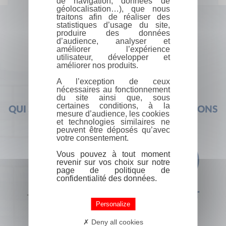
de navigation, données de
géolocalisation…), que nous
traitons afin de réaliser des
statistiques d’usage du site,
produire des données
d’audience, analyser et
améliorer l’expérience
utilisateur, développer et
améliorer nos produits.
A l’exception de ceux
nécessaires au fonctionnement
du site ainsi que, sous
certaines conditions, à la
QUI SOMMES-NOUS ?
FOIRE AUX QUESTIONS
mesure d’audience, les cookies
et technologies similaires ne
peuvent être déposés qu’avec
votre consentement.
Vous pouvez à tout moment
revenir sur vos choix sur notre
page de politique de
confidentialité des données.
+33 (0) 1 44 41 29 19
CONTACT
Personalize
Deny all cookies