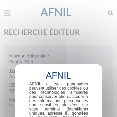
AFNIL
RECHERCHE ÉDITEUR
Marque éditoriale :
Paul A. Tian
Type de société :
Auto-édition
AFNIL et ses partenaires
ISBN :
peuvent utiliser des cookies ou
979-10-978167
des technologies similaires
pour conserver et/ou accéder à
Nationalité :
des informations personnelles
non sensibles stockées sur
France
votre terminal (identifiants
uniques, adresse IP, données