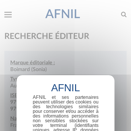
AFNIL
RECHERCHE ÉDITEUR
Marque éditoriale :
Boimard (Sonia)
Type de société :
Auto-édition
ISBN :
AFNIL et ses partenaires
peuvent utiliser des cookies ou
979-10-978154
des technologies similaires
979-10-987894
pour conserver et/ou accéder à
des informations personnelles
Nationalité :
non sensibles stockées sur
France
votre terminal (identifiants
uniques, adresse IP, données