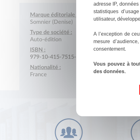
adresse IP, données 
statistiques d’usag
Marque éditoriale :
utilisateur, développe
Somnier (Denise)
Type de société :
A l’exception de ceu
Auto-édition
mesure d’audience,
consentement.
ISBN :
979-10-415-7515-2
Vous pouvez à tout
Nationalité :
des données.
France